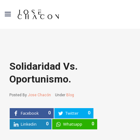
Solidaridad Vs.
Oportunismo.
Posted By
Jose Chacón
Under
Blog
Facebook
0
Twitter
0
Linkedin
0
Whatsapp
0