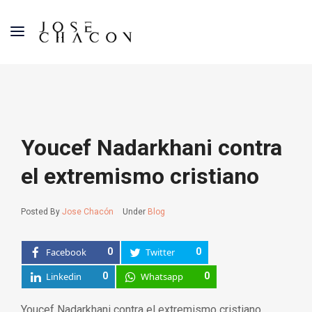
Youcef Nadarkhani contra
el extremismo cristiano
Posted By
Jose Chacón
Under
Blog
Facebook
0
Twitter
0
Linkedin
0
Whatsapp
0
Youcef Nadarkhani contra el extremismo cristiano
.