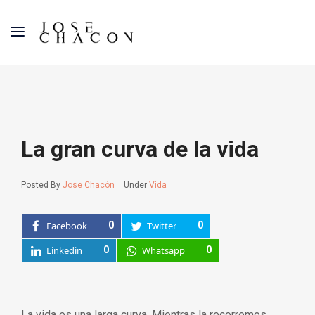
La gran curva de la vida
Posted By
Jose Chacón
Under
Vida
Facebook
0
Twitter
0
Linkedin
0
Whatsapp
0
La vida es una larga curva. Mientras la recorremos