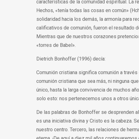
características de la comunidad espiritual. La r
Hechos, «tenía todas las cosas en común» (Hch
solidaridad hacia los demás, la armonía para re
calificativos de comunión, fueron el resultado 
Mientras que de nuestros corazones pretencioso
«torres de Babel».
Dietrich Bonhoffer (1996) decía:
Comunión cristiana significa comunión a travé
comunión cristiana que sea más, ni ninguna q
único, hasta la larga convivencia de muchos añ
solo esto: nos pertenecemos unos a otros únic
De las palabras de Bonhoffer se desprenden al
es una iniciativa divina y Cristo es la cabeza.
nuestro centro. Tercero, las relaciones de herma
eterna. ¡De aquí a diez mil años continuaremos 