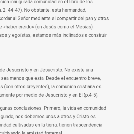
ecién inaugurada comunidad en el libro de los
. 2: 44-47). No obstante, esta hermandad,
cordar al Señor mediante el compartir del pan y otros
de «haber creído» (en Jesús como el Mesías).
s y egoístas, estamos más inclinados a construir
s de Jesucristo y en Jesucristo. No existe una
ue sea menos que esta. Desde el encuentro breve,
os (con otros creyentes), la comunión cristiana es
amente por medio de Jesucristo y en El (p.4-5).
gunas conclusiones: Primero, la vida en comunidad
 Segundo, nos debemos unos a otros y Cristo es
ndad cultivadas en la tierra, tienen trascendencia
cultivando la amistad fraterna!