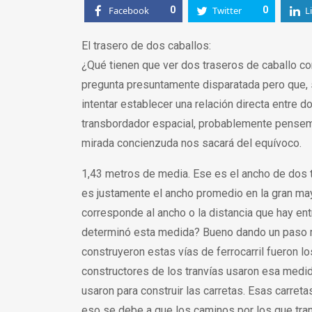
Facebook
0
Twitter
0
L
El trasero de dos caballos:
¿Qué tienen que ver dos traseros de caballo co
pregunta presuntamente disparatada pero que, 
intentar establecer una relación directa entre d
transbordador espacial, probablemente pensemo
mirada concienzuda nos sacará del equívoco.
1,43 metros de media. Ese es el ancho de dos t
es justamente el ancho promedio en la gran mayo
corresponde al ancho o la distancia que hay en
determinó esta medida? Bueno dando un paso m
construyeron estas vías de ferrocarril fueron l
constructores de los tranvías usaron esa medi
usaron para construir las carretas. Esas carret
eso se debe a que los caminos por los que tran