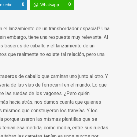
inkedin
0
Whatsapp
0
n el lanzamiento de un transbordador espacial? Una
sin embargo, tiene una respuesta muy relevante. Al
os traseros de caballo y el lanzamiento de un
s que realmente no existe tal relación, pero una
raseros de caballo que caminan uno junto al otro. Y
ría de las vías de ferrocarril en el mundo. Lo que
tre las ruedas de los vagones. ¿Pero quién
ás hacia atrás, nos damos cuenta que quienes
os mismos que construyeron los tranvías. Y los
da porque usaron las mismas plantillas que se
as tenían esa medida, como media, entre sus ruedas.
sitaban las carretas tenían ya unos surcos por