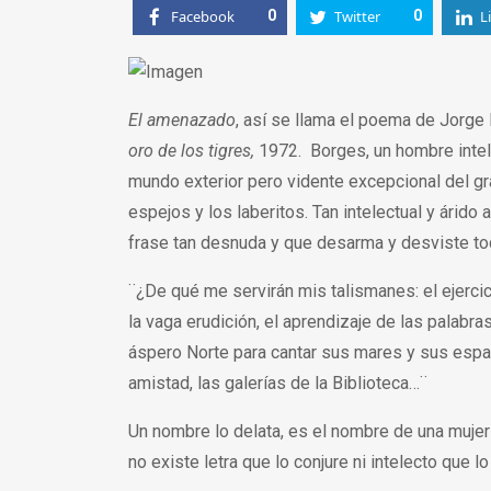
Facebook
0
Twitter
0
L
El amenazado
, así se llama el poema de Jorge
oro de los tigres,
1972. Borges, un hombre intele
mundo exterior pero vidente excepcional del gr
espejos y los laberitos. Tan intelectual y árido
frase tan desnuda y que desarma y desviste tod
¨¿De qué me servirán mis talismanes: el ejercici
la vaga erudición, el aprendizaje de las palabra
áspero Norte para cantar sus mares y sus espa
amistad, las galerías de la Biblioteca…¨
Un nombre lo delata, es el nombre de una mujer
no existe letra que lo conjure ni intelecto que l