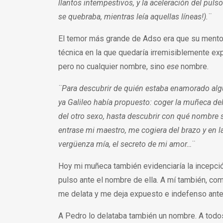
llantos intempestivos, y la aceleración del pulso
se quebraba, mientras leía aquellas líneas!).¨
El temor más grande de Adso era que su mentor,
técnica en la que quedaría irremisiblemente ex
pero no cualquier nombre, sino
ese
nombre.
¨Para descubrir de quién estaba enamorado alg
ya Galileo había propuesto: coger la muñeca d
del otro sexo, hasta descubrir con qué nombre s
entrase mi maestro, me cogiera del brazo y en l
vergüenza mía, el secreto de mi amor…¨
Hoy mi muñeca también evidenciaría la incepci
pulso ante el nombre de ella. A mí también, c
me delata y me deja expuesto e indefenso ante
A Pedro lo delataba también un nombre. A todo