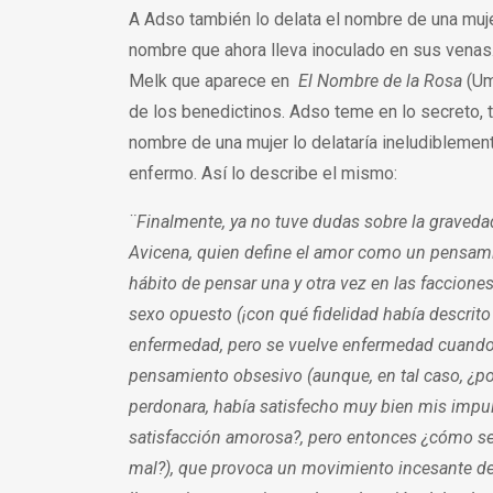
A Adso también lo delata el nombre de una muj
nombre que ahora lleva inoculado en sus venas.
Melk que aparece en
El Nombre de la Rosa
(Um
de los benedictinos. Adso teme en lo secreto,
nombre de una mujer lo delataría ineludiblemen
enfermo. Así lo describe el mismo:
¨Finalmente, ya no tuve dudas sobre la gravedad
Avicena, quien define el amor como un pensamie
hábito de pensar una y otra vez en las faccione
sexo opuesto (¡con qué fidelidad había descrit
enfermedad, pero se vuelve enfermedad cuando, 
pensamiento obsesivo (aunque, en tal caso, ¿po
perdonara, había satisfecho muy bien mis impuls
satisfacción amorosa?, pero entonces ¿cómo se 
mal?), que provoca un movimiento incesante de l