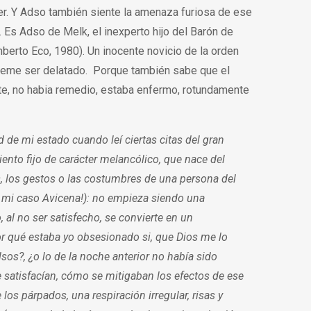
er. Y Adso también siente la amenaza furiosa de ese
 Es Adso de Melk, el inexperto hijo del Barón de
berto Eco, 1980). Un inocente novicio de la orden
 teme ser delatado. Porque también sabe que el
te, no habia remedio, estaba enfermo, rotundamente
 de mi estado cuando leí ciertas citas del gran
nto fijo de carácter melancólico, que nace del
s, los gestos o las costumbres de una persona del
o mi caso Avicena!): no empieza siendo una
al no ser satisfecho, se convierte en un
r qué estaba yo obsesionado si, que Dios me lo
os?, ¿o lo de la noche anterior no había sido
satisfacían, cómo se mitigaban los efectos de ese
os párpados, una respiración irregular, risas y