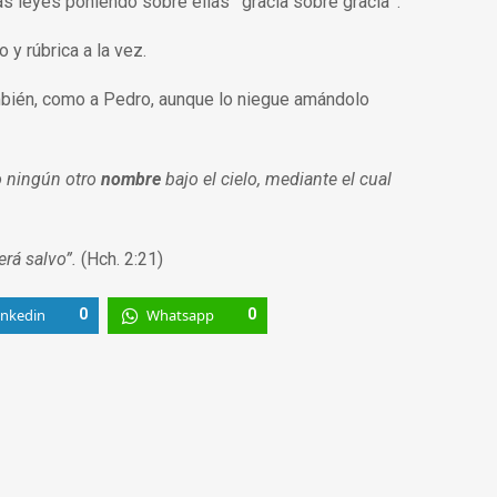
as leyes poniendo sobre ellas ¨gracia sobre gracia¨.
 y rúbrica a la vez.
mbién, como a Pedro, aunque lo niegue amándolo
o ningún otro
nombre
bajo el cielo, mediante el cual
rá salvo”.
(Hch. 2:21)
inkedin
0
Whatsapp
0