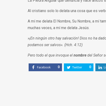
La Piedra Angular que denuncia y hace añicos l
Al cristiano solo lo delata una cosa que es verbo
A mí me delata El Nombre, Su Nombre, a mí ta
muchas veces, a mí me delata Jesús.
»¡En ningún otro hay salvación! Dios no ha dad
podamos ser salvos». (Hch. 4:12)
Pero todo el que invoque el
nombre
del Señor se
Facebook
0
Twitter
0
L