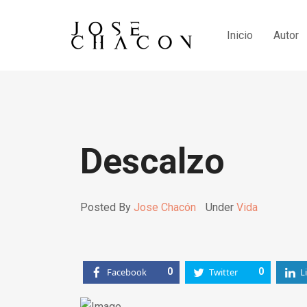
Inicio
Autor
Descalzo
Posted By
Jose Chacón
Under
Vida
Facebook
0
Twitter
0
L