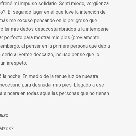
refrené mi impulso solidario. Sentí miedo, vergüenza,
?. El segundo lugar en el que tuve la intención de
 más me excusé pensando en lo peligroso que
arrollar mis dedos desacostumbrados a la intemperie.
lugar perfecto para mostrar mis pies (previamente
n embargo, al pensar en la primera persona que debía
n serio al verme descalzo, incluso pensé que lo
un irrespeto.
la noche. En medio de la tenue luz de nuestra
lor necesario para desnudar mis pies. Llegado a ese
 sincera en todas aquellas personas que no tienen
calzo.
calzos?