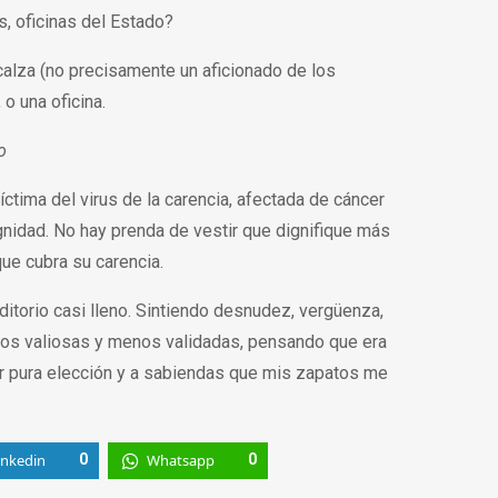
s, oficinas del Estado?
alza (no precisamente un aficionado de los
o una oficina.
o
ctima del virus de la carencia, afectada de cáncer
gnidad. No hay prenda de vestir que dignifique más
ue cubra su carencia.
uditorio casi lleno. Sintiendo desnudez, vergüenza,
enos valiosas y menos validadas, pensando que era
r pura elección y a sabiendas que mis zapatos me
inkedin
0
Whatsapp
0