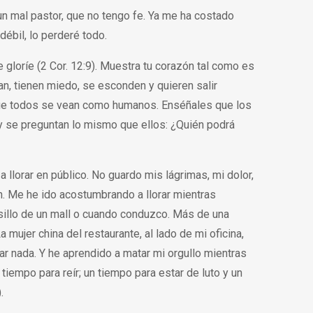
un mal pastor, que no tengo fe. Ya me ha costado
ébil, lo perderé todo.
 gloríe (2 Cor. 12:9). Muestra tu corazón tal como es
n, tienen miedo, se esconden y quieren salir
 que todos se vean como humanos. Enséñales que los
y se preguntan lo mismo que ellos: ¿Quién podrá
lorar en público. No guardo mis lágrimas, mi dolor,
. Me he ido acostumbrando a llorar mientras
sillo de un mall o cuando conduzco. Más de una
 mujer china del restaurante, al lado de mi oficina,
ar nada. Y he aprendido a matar mi orgullo mientras
n tiempo para reír; un tiempo para estar de luto y un
.