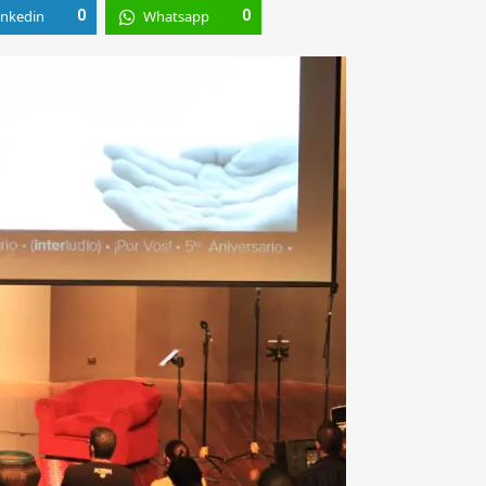
inkedin
0
Whatsapp
0